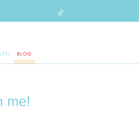
TTI
BLOG
h me!