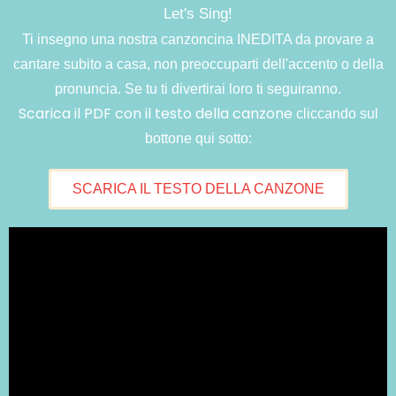
Let's Sing!
Ti insegno una nostra canzoncina INEDITA da provare a
cantare subito a casa, non preoccuparti dell'accento o della
pronuncia. Se tu ti divertirai loro ti seguiranno.
Scarica il PDF con il testo della canzone
cliccando sul
bottone qui sotto:
SCARICA IL TESTO DELLA CANZONE