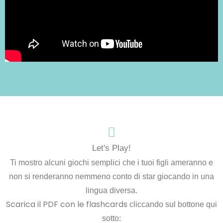
Let's Play!
Ti mostro alcuni giochi semplici che i tuoi figli ameranno e
non si renderanno nemmeno conto di star giocando in una
lingua diversa.
Scarica il PDF con le flashcards
cliccando sul bottone qui
sotto: