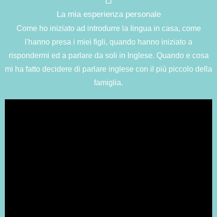
La mia esperienza personale
Come ho iniziato ad introdurre la lingua in casa, come
l'hanno presa i miei figli, quando hanno iniziato a
rispondermi ed a parlare da soli in Inglese. Quando e cosa
mi ha fatto decidere di parlare inglese con il più piccolo della
famiglia.