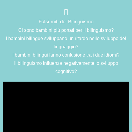
Falsi miti del Bilinguismo
Ci sono bambini più portati per il bilinguismo?
I bambini bilingue sviluppano un ritardo nello sviluppo del
linguaggio?
I bambini bilingui fanno confusione tra i due idiomi?
Il bilinguismo influenza negativamente lo sviluppo
cognitivo?