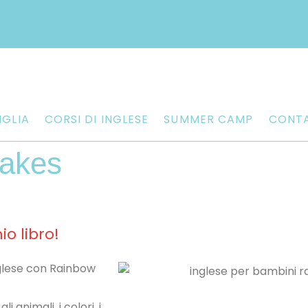
IGLIA
CORSI DI INGLESE
SUMMER CAMP
CONTA
akes
io libro!
glese con Rainbow
 animali, i colori, i