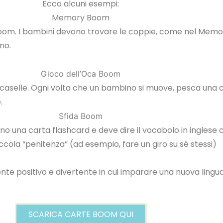
Ecco alcuni esempi:
Memory Boom
Boom. I bambini devono trovare le coppie, come nel Mem
rno.
Gioco dell’Oca Boom
e caselle. Ogni volta che un bambino si muove, pesca una 
.
Sfida Boom
urno una carta flashcard e deve dire il vocabolo in ingle
ola “penitenza” (ad esempio, fare un giro su sé stessi)
ente positivo e divertente in cui imparare una nuova lingua.
SCARICA CARTE BOOM QUI